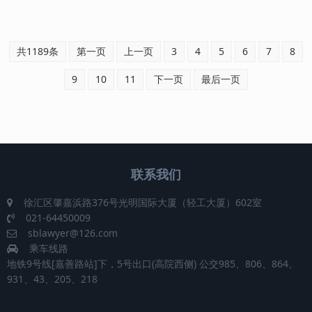
种行为严......
共1189条
第一页
上一页
3
4
5
6
7
8
9
10
11
下一页
最后一页
联系我们
徐汇区肇嘉浜路376号光明国际大厦（轻工大厦）602室
021-64450009
sblawyer@126.com
乘车线路
地铁9号线[嘉善路站]下，5号出口(高院西侧) 公交985、806、864、
931、43、205、218