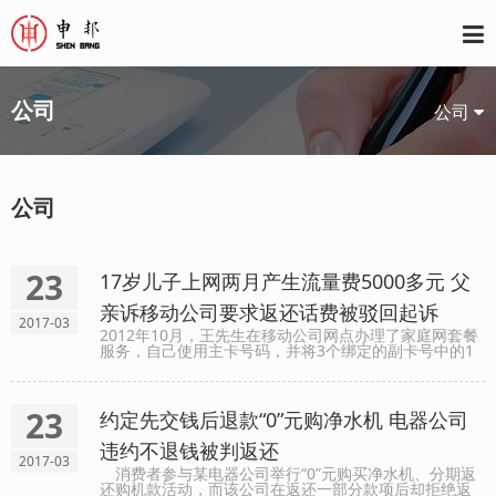
公司
公司
公司
23
17岁儿子上网两月产生流量费5000多元 父
亲诉移动公司要求返还话费被驳回起诉
2017-03
2012年10月，王先生在移动公司网点办理了家庭网套餐
服务，自己使用主卡号码，并将3个绑定的副卡号中的1
个交由儿子小明使用。2016年3月，小明在其副卡号码原
本套餐内所含有的11GB流量使用完毕后，继续使用上网
功能并......
23
约定先交钱后退款“0”元购净水机 电器公司
违约不退钱被判返还
2017-03
消费者参与某电器公司举行“0”元购买净水机、分期返
还购机款活动，而该公司在返还一部分款项后却拒绝返