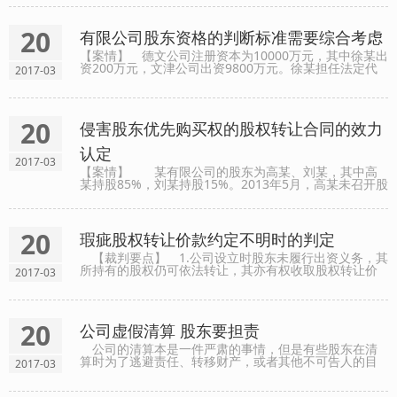
请行使知情权时并不局限于此，许多股东进一步提出了
查阅会计......
20
有限公司股东资格的判断标准需要综合考虑
【案情】 德文公司注册资本为10000万元，其中徐某出
资200万元，文津公司出资9800万元。徐某担任法定代
2017-03
表人。徐某未实际出资，文津公司出资6000万元。后德
文公司、徐某父亲徐某洪与第三人李某因投资项目未果
签订补充......
20
侵害股东优先购买权的股权转让合同的效力
认定
2017-03
【案情】 某有限公司的股东为高某、刘某，其中高
某持股85%，刘某持股15%。2013年5月，高某未召开股
东会，亦未书面通知刘某，就与万某、方某签订了股权
转让协议，将所持股份全部转让给了万某、方某。协议
约定，股......
20
瑕疵股权转让价款约定不明时的判定
【裁判要点】 1.公司设立时股东未履行出资义务，其
所持有的股权仍可依法转让，其亦有权收取股权转让价
2017-03
款。 2.股权转让协议中未明确约定股权转让价款时，应
从合同约定和当事人的真实意思表示等方面予以判断，
对真......
20
公司虚假清算 股东要担责
公司的清算本是一件严肃的事情，但是有些股东在清
算时为了逃避责任、转移财产，或者其他不可告人的目
2017-03
的，通过虚构清算组、编造虚假的清算报告等形式，作
虚假清算，注销企业，以达到逃避公司债务的目的，此