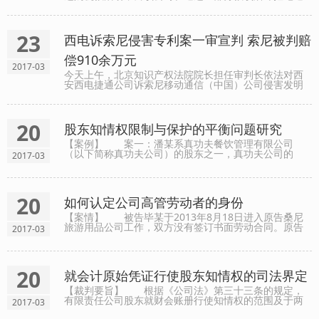
还余款。近日，山东省茌平县人民法院依法公开开庭审
理了该买卖合同纠纷案，判令被告电器公司履行协议，
继续......
23
西电诉索尼侵害专利案一审宣判 索尼被判赔
偿910余万元
2017-03
今天上午，北京知识产权法院院长担任审判长依法对西
安西电捷通公司诉索尼移动通信（中国）公司侵害发明
专利权纠纷案进行公开宣判，一审判决索尼移动通信
（中国）公司侵犯西安西电捷通公司涉WAPI标准必要专
利，判决立......
20
股东知情权限制与保护的平衡问题研究
【案例】 案一：潘某系真功夫餐饮管理有限公司
（以下简称真功夫公司）的股东之一，真功夫公司的
2017-03
《公司章程》第8.6条规定：“……每一方还有权指定一家
在中国或外国注册的审计师审计合营公司的帐目，以每
个财政年......
20
如何认定公司高管劳动者的身份
【案情】 被告毕某于2013年8月18日进入原告桑尼
旅游用品公司工作，双方没有签订书面劳动合同。原告
2017-03
每月支付被告基本工资3000元，绩效工资2000元，节假
日加班工资1520元，社保金1600元，交通费780元，福
利补贴850......
20
就会计原始凭证行使股东知情权的司法界定
【裁判要旨】 根据《公司法》第三十三条的规定，
有限责任公司股东就财会账册行使知情权的范围及于两
2017-03
个层次：财务会计报告及公司会计账簿。然而股东在诉