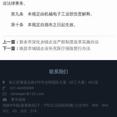
业法律事务。
第九条 本规定由机械电子工业部负责解释。
第十条 本规定自颁布之日起生效。
上一篇：
新余市深化乡镇企业产权制度改革实施办法
下一篇：
南昌市城镇企业补充医疗保险暂行办法
联系我们
徐汇区肇嘉浜路376号光明国际大厦（轻工大厦）602室
021-64450009
sblawyer@126.com
乘车线路
地铁9号线[嘉善路站]下，5号出口(高院西侧) 公交985、806、864、
931、43、205、218