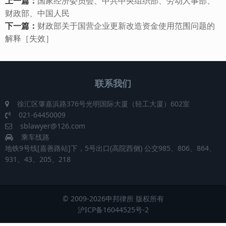
上一篇：
国家经济委员会、中共中央组织部、劳动人事部、
财政部、中国人民
下一篇：
财政部关于国营企业更新改造资金使用范围问题的
解释［失效］
联系我们
徐汇区肇嘉浜路376号光明国际大厦（轻工大厦）602室
021-64450009
sblawyer@126.com
乘车线路
地铁9号线[嘉善路站]下，5号出口(高院西侧) 公交985、806、864、
931、43、205、218
© 2009-2026申邦律所 版权所有
沪ICP备16044525号-2