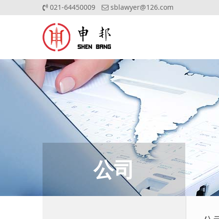
021-64450009
sblawyer@126.com
公司