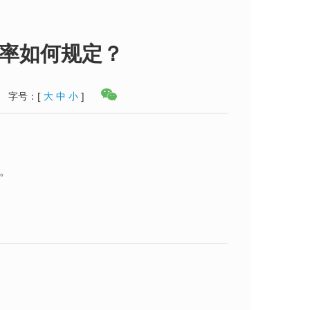
率如何规定？
字号：
[
大
中
小
]
。