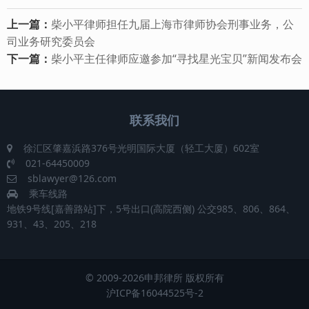
上一篇：
柴小平律师担任九届上海市律师协会刑事业务，公
司业务研究委员会
下一篇：
柴小平主任律师应邀参加“寻找星光宝贝”新闻发布会
联系我们
徐汇区肇嘉浜路376号光明国际大厦（轻工大厦）602室
021-64450009
sblawyer@126.com
乘车线路
地铁9号线[嘉善路站]下，5号出口(高院西侧) 公交985、806、864、
931、43、205、218
© 2009-2026申邦律所 版权所有
沪ICP备16044525号-2