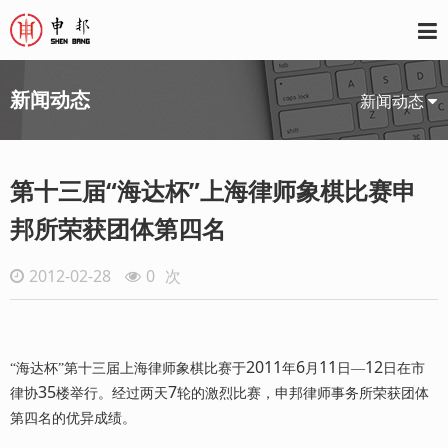
新闻动态
新闻动态
第十三届“海达杯”上海律师象棋比赛申
邦所荣获团体第四名
2012-02-28
0
次
2011
6
11
12
“海达杯”第十三届上海律师象棋比赛于
年
月
日—
日在市
35
7
律协
楼举行。经过两天
轮的激烈比赛，申邦律师事务所荣获团体
第四名的优异成绩。