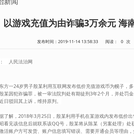
治新闻
以游戏充值为由诈骗3万余元 海
发布时间：2019-11-14 13:58:33
阅读：
0
次
： 人民法治网
东方一24岁男子殷某利用互联网发布低价充值游戏币为幌子，
殷某因犯诈骗罪，被一审法院判处有期徒刑3年2个月，并处罚金
近日驳回其上诉，维持原判。
解，2018年3月25日，殷某利用手机在某游戏内发布低价出
昭看见该信息后就联系该QQ号，殷某将从陈某（另案处理）处
激活账户方可发货、账户信息填写错误、需要开通会员等理由，先