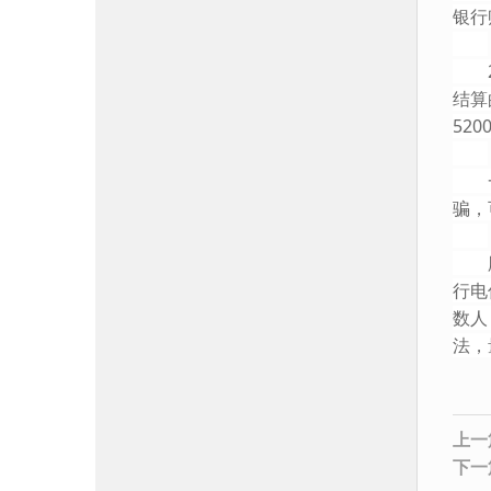
银行
20
结算
52
一审
骗，
殷某
行电
数人
法，
上一
下一