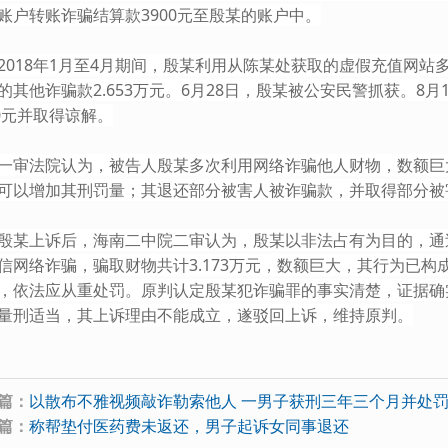
账户转账诈骗结算款3900元至殷某的账户中。
18年1月至4月期间，殷某利用从陈某处获取的虚假充值网站
的其他诈骗款2.653万元。6月28日，殷某被公安民警抓获。8
00元并取得谅解。
法院认为，被告人殷某多次利用网络诈骗他人财物，数额巨
可以增加其刑罚量；其退还部分被害人被诈骗款，并取得部分被
上诉后，海南二中院二审认为，殷某以非法占有为目的，通过
信网络诈骗，骗取财物共计3.173万元，数额巨大，其行为已
，依法应从重处罚。原判认定殷某犯诈骗罪的事实清楚，证据确
量刑适当，其上诉理由不能成立，遂驳回上诉，维持原判。
篇：
以散布不雅视频敲诈勒索他人 一男子获刑三年三个月并处罚
篇：
称帮垫付医药费未返还，男子起诉女同事退还