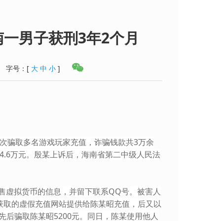
南一男子获刑3年2个月
字号：
[
大
中
小
]
多次骗取多名游戏玩家充值，诈骗钱款共3万余
4.6万元。殷某上诉后，海南省第二中级人民法
售虚拟货币的信息，并留下联系QQ号。被害人
获取的虚假充值网站提供给陈某昭充值，后又以
后骗取陈某昭5200元。同日，陈某使用他人