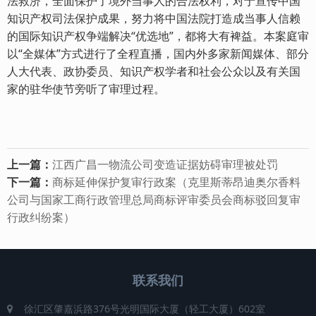
法救济，全面保护了境外当事人的合法权利，对于宣传中国
知识产权司法保护成果，努力将中国法院打造成当事人信赖
的国际知识产权争端解决“优选地”，都将大有裨益。本案庭审
以“全媒体”方式进行了全程直播，国内外多家新闻媒体、部分
人大代表、政协委员、知识产权学者和社会公众以及有关国
家的驻华使节旁听了审理过程。
上一篇：
江西广昌一物流公司变造证据妨碍审理被处罚
下一篇：
商标延伸保护复审行政案（克里斯蒂昂迪奥尔香料
公司与国家工商行政管理总局商标评审委员会商标驳回复审
行政纠纷案）
联系我们
徐汇区肇嘉浜路376号光明国际大厦（轻工大厦）602室