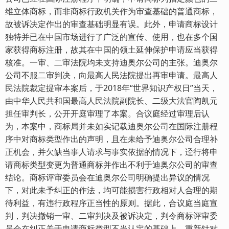
维立体商标，而非商标行政机关作为审查基础的普通商标，
故被诉决定作出的审查基础明显有误。此外，申请商标设计
独特并已在中国市场进行了广泛的宣传、使用，也在多个国
家获得商标注册，故其在中国的领土延伸保护申请应当获得
核准。一审、二审法院均未支持迪奥尔公司的主张。迪奥尔
公司不服二审判决，向最高人民法院提出再审申请。最高人
民法院裁定提审本案后，于2018年“世界知识产权日”当天，
由中华人民共和国最高人民法院副院长、二级大法官陶凯元
担任审判长，公开开庭审理了本案。合议庭经过审理后认
为，本案中，商标局并未如实记载迪奥尔公司在国际注册程
序中对商标类型作出的声明，且在未给予迪奥尔公司合理补
正机会，并欠缺当事人请求与事实依据的情况下，迳行将申
请商标类型变更为普通商标并作出不利于迪奥尔公司的审查
结论。商标评审委员会在迪奥尔公司明确提出异议的情况
下，对此未予纠正的作法，均可能损害行政相对人合理的期
待利益，有违行政程序正当性的原则。据此，合议庭当庭宣
判，判决撤销一审、二审判决及被诉决定，判令商标评审委
员会在纠正关于申请商标类型不当认定的基础上，重新针对