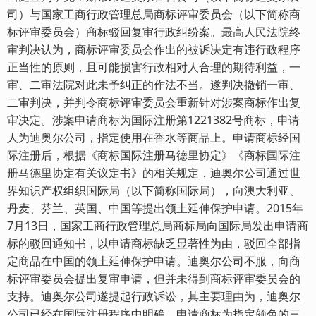
司）与国家工商行政管理总局商标评审委员会（以下简称商
标评审委员会）商标驳回复审行政纠纷案。最高人民法院终
审判决认为，商标评审委员会作出的被诉决定有违行政程序
正当性的原则，且可能损害行政相对人合理的期待利益，一
审、二审法院对此未予纠正的作法不当。遂判决撤销一审、
二审判决，并判令商标评审委员会重新针对涉案商标作出复
审决定。涉案申请商标为国际注册第1221382号商标，申请
人为迪奥尔公司，指定使用在香水等商品上。申请商标经国
际注册后，根据《商标国际注册马德里协定》《商标国际注
册马德里协定有关议定书》的相关规定，迪奥尔公司通过世
界知识产权组织国际局（以下简称国际局），向澳大利亚、
丹麦、芬兰、英国、中国等提出领土延伸保护申请。2015年
7月13日，国家工商行政管理总局商标局向国际局发出申请商
标的驳回通知书，以申请商标缺乏显著性为由，驳回全部指
定商品在中国的领土延伸保护申请。迪奥尔公司不服，向商
标评审委员会提出复审申请，但并未得到商标评审委员会的
支持。迪奥尔公司遂提起行政诉讼，其主要理由为，迪奥尔
公司已经在国际注册程序中明确，申请商标为指定颜色的三