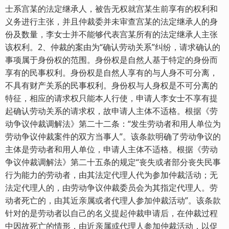
士系宫某的法定继承人，被告无权就宫某生前享有的权利和
义务进行主张，并且仲裁委并未审查宫某的法定继承人的身
份及数量，李女士并不能够代表宫某所有的法定继承人主张
该权利。2、仲裁的案由为“确认劳动关系”纠纷，请求确认的
事项属于身份权的范围。身份权是自然人基于特定的身份而
享有的民事权利。身份权是自然人享有的与人身不可分离，
不具有财产关系的民事权利。身份权与人身权是不可分离的
特征，相应的请求权只能本人行使，申请人李女士不享有提
起确认劳动关系的请求权，故申请人主体不适格。根据《劳
动争议仲裁调解法》第二十二条：“发生劳动者和用人单位为
劳动争议仲裁案件的双方当事人”。该条款明确了劳动争议的
主体是劳动者和用人单位，申请人主体不适格。根据《劳动
争议仲裁调解法》第二十五条的规定“丧失或者部分丧失民事
行为能力的劳动者，由其法定代理人代为参加仲裁活动；无
法定代理人的，由劳动争议仲裁委员会为其指定代理人。劳
动者死亡的，由其近亲属或者代理人参加仲裁活动”。该条款
针对的是劳动者以自己的名义提起仲裁申请后，在仲裁过程
中因故死亡的情形，由近亲属或代理人参加仲裁活动，以促