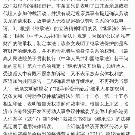
成仲裁程序的继续进行。本条文只是表明了由其近亲属或者
代理人参加仲裁活动，并没有规定近亲属享有提起确认劳动
关系的请求权，故申请人无权提起确认劳动关系的仲裁申
请。3、根据《继承法》的立法精神和目的及《继承法》第一
条：“根据《中华人民共和国宪法》规定，为保护公民的私有
财产的继承权，制定本法；该条文表明了继承法保护的是私
有财产的继承权，并不包含死者生前身份关系的权利。《最
高人民法院关于贯彻执行《中华人民共和国继承法》若干问
题的意见》第六十条的规定：“继承诉讼开始后，如继承人、
受遗赠人中有既不愿参加诉讼，又不表示放弃实体权利的，
应追加为共同原告；已明确表示放弃继承的，不再列为当事
人”。该条文明确规定了“继承诉讼开始后”继承人参加权利，
该条文和《劳动争议仲裁调解法》第二十二条、第二十五条
相互印证，表明被告无权提起仲裁申请。根据以上所述，临
沂市临港经济开发区劳动人事争议仲裁委员会做出的临港劳
人仲案字（2017）第18号仲裁裁决书依据《继承法》的法律
规定属于适用法律错误。二、临沂临港经济开发区劳动人事
争议仲裁委员会做出的临港劳人仲案字（2017）第18号仲裁