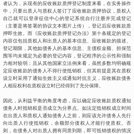
者认为，从现有的应收账款质押登记制度来看，在实务操作
中，只要出质人与质权人签订了应收账款质押协议，质权人
自己就可以登录征信中心的登记系统自行注册并完成登记
（主要是将签署的协议文本图片上传），登记后应收账款质
押即生效。而《应收账款质押登记办法》第十条规定的登记
内容仅包括质权人和出质人的基本信息、应收账款的描述、
登记期限，其他如债务人的基本信息、主债权金额、担保范
围等均未规定为必要的登记内容，登记程序的公示性和强制
力相对较弱；且从其他国家立法例来看，虽然多数均明确规
定应收账款的债务人不得行使抵销权，但其前提是其在质权
设立时采用了通知生效主义或通知对抗主义，应收账款债务
人相应权利在质权设立时已经得到了充分保障。
因此，从利益平衡的角度考虑，应以确定应收账款质权通知
债务人时抵销权是否成立为分界点。如法定抵销权成立时间
在出质人和质权人通知债务人之前，则应该允许债务人先行
向出质人行使抵销权，余额部分债权人才能行使质权。否
则，在债务人对出质人拥有同质到期，即可抵销债权的情况