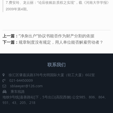
7.
费安玲、龙云丽：“论应收账款质权之实现”，载《河南大学学报》
2009年第4期。
上一篇：
“净身出户”协议书能否作为财产分割的依据
下一篇：
规章制度没有规定，用人单位能否解雇劳动者？
联系我们
徐汇区肇嘉浜路376号光明国际大厦（轻工大厦）602室
021-64450009
sblawyer@126.com
乘车线路
地铁9号线[嘉善路站]下，5号出口(高院西侧) 公交985、806、864、
931、43、205、218