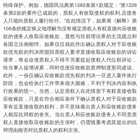
特殊保护。例如，德国民法典第1282条第1款规定：“第1228
条第2款的要件已成就的，质权人有收取债权的权利,且债务
人只能向质权人履行给付。”在此情况下，如果将《解释》第
106条的规定狭义地理解为没有规定质权人有权直接向应收账
款的债务人收取应收账款，显然与目前理论界的主流观点和
各国立法例相悖。如果仅仅就此作出确认质权人对于应收账
款优先权的判决而驳回质权人要求直接收取应收账款的诉讼
请求，将会迫使质权人不得不另案提起债权人代位权诉讼，
给当事人徒增诉累，同时也使应收账款质押制度形同虚设。
此外，一份仅确认应收账款优先权的判决一旦进入案件执行
阶段，也会给执行工作带来很大困难，不利于判决内容和执
行效果的统一。当然，认定质权人在此情形下有权直接收取
应收账款，只是在符合相应条件下确认质权人对于应收账款
享有
近直接收取的权利，并不意味着出质人和应收账款债务
人相应抗辩权的丧失。当出质人和应收账款债务人不同意质
权人直接收取应收账款的主张时，仍需慎重考虑其提出的抗
辩理由能否对抗质权人的权利主张。