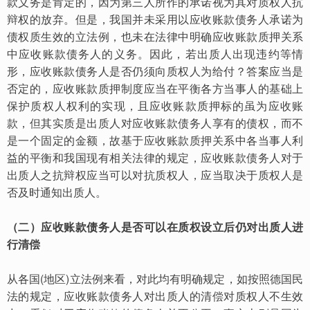
款义务是肯定的，因为第三人所作的承诺视为其对质权人抗
辩权的放弃。但是，我国并未采用以应收账款债务人承诺为
债权质生效的立法例，也未在法律中明确应收账款质押关系
中应收账款债务人的义务。因此，若出质人出现违约等情
形，应收账款债务人是否仍须向质权人为给付？答案应当是
否定的，应收账款质押制度应当在平衡各方当事人的基础上
保护质权人权利的实现，且应收账款质押标的虽为应收账
款，但其实质是出质人对应收账款债务人享有的债权，而不
是一个固定的金额，故基于应收账款质押关系中各当事人利
益的平衡和我国现有相关法律的规定，应收账款债务人对于
出质人之抗辩权应当可以对抗质权人，应当取决于质权人是
否及时通知出质人。
（二）应收账款债务人是否可以在质权设立后仍对出质人进
行清偿
从各国(地区)立法例来看，对此均有明确规定，如按照德国民
法的规定，应收账款债务人对出质人的清偿对质权人不生效