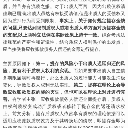
盾，并且亦有流质之嫌。对于出质人而言，因为出质债权清
偿期已届满,出质人虽然有权接受清偿,但是出质人的受偿权又
因为质押行为而受到限制。
事实上，关于如何规定提存金钱
的问题,只要达到限制质权人或者出质人单方面对所提存金钱
的支配,以上两种立法例在实际效果上趋于一致。
综合考虑法
律规范的严密性和逻辑性，结合质权人权利保护的出发点，
应当接受将应收账款债务人偿还的金额进行提存。
主要原因如下：
第一，提存的风险小于出质人迟延归还的风
险，更有利于质权人权利的实现。
而如果要求出质人自主债
务期限届满时再履行，那么出质人的履行能力可能发生消极
变化，导致质权人权利无法实现。
第二，提存在理论上会导
致应收账款质权的标的灭失，但也可以在理论上对此进行完
善。
有学者主张，应收账款债务人偿还金额提存后，质权人
由权利质权变成动产质权或者移转于提存金的返还请求权
上。前文分析，提存后质权人依然享有质权的理论依据可以
适用应收账款质权效力及于其转换后的债权，即提存金即为
应收账款之转换债权。我国台湾地区2007年修正后的“民