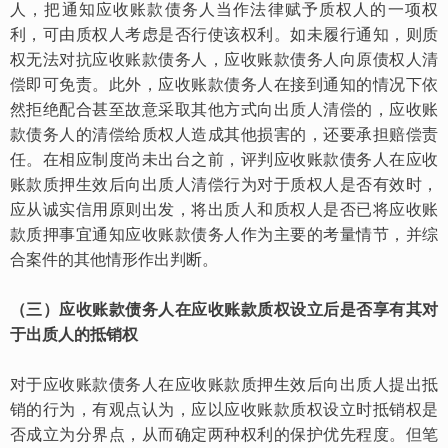
人，把通知应收账款债务人当作法律赋予质权人的一项权
利，可由质权人考虑是否行使该权利。如未履行通知，则质
权无法对抗应收账款债务人，应收账款债务人向原债权人清
偿即可免责。此外，应收账款债务人在接到通知的情况下依
然拒绝配合甚至故意采取其他方式向出质人清偿的，应收账
款债务人的清偿给质权人造成其他损害的，还要承担赔偿责
任。在相应制度尚未出台之前，评判应收账款债务人在应收
账款质押生效后向出质人清偿行为对于质权人是否有效时，
应从诚实信用原则出发，将出质人和质权人是否已将应收账
款质押事宜通知应收账款债务人作为主要的考量情节，并综
合案件的其他情形作出判断。
（三）应收账款债务人在应收账款质权设立后是否享
有其对
于出质人的抵销权
对于应收账款债务人在应收账款质押生效后向出质人提出抵
销的行为，有观点认为，应以应收账款质权设立时抵销权是
否成立为分界点，从而确定两种权利的保护优先程度。但笔