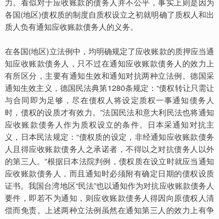
力。看似对于应收账款的债务人并不公平，事实上则是因为
各国(地区)债权质的制度自质权设立之初就明确了质权人和出
质人负有通知应收账款债务人的义务。
在各国(地区)立法例中，均明确规定了应收账款的质押应当通
知应收账款债务人，只不过在通知应收账款债务人的效力上
有所区分，主要有通知生效和通知对抗两种立法例。德国采
通知生效主义，德国民法典第1280条规定：“债权转让只需让
与合同即为足够，尽在债权人将设定质权一事通知债务人
时，债权的设质才有效力。”法国民法和意大利民法也将通知
应收账款债务人作为质权设立的条件。日本采通知对抗主
义，日本民法规定：“债权质的设定，非经通知应收账款债务
人且得应收账款债务人之承诺者，不得以之对抗债务人以外
的第三人。”根据日本法院判例，债权质在设立时就应当通知
应收账款债务人，而且通知时必须附有确定日期的债权设质
证书。我国台湾地区“民法”也以通知作为对抗应收账款债务人
要件，即若不为通知，则应收账款债务人得因向原债权人清
偿而免责。上述两种立法例虽然在通知第三人的效力上有争