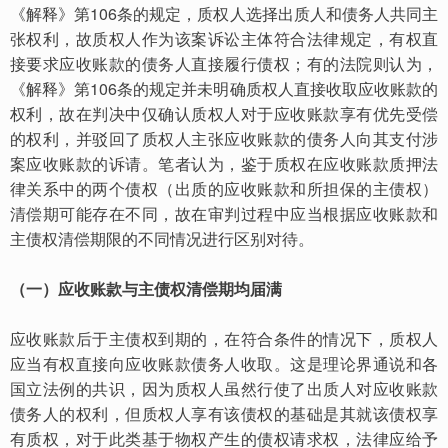
《解释》第106条的规定，质权人选择出质人和债务人共同主
张权利，故质权人作为该案诉讼主体符合法律规定，有权直
接要求应收账款的债务人直接履行债权；有的法院则认为，
《解释》第106条的规定并未明确质权人直接收取应收账款的
权利，故在判决中仅确认质权人对于应收账款享有优先受偿
的权利，并驳回了质权人主张应收账款的债务人向其支付涉
案应收账款的诉请。笔者认为，鉴于质权在应收账款质押法
律关系中的两个债权（出质的应收账款和所担保的主债权）
清偿期可能存在不同，故在审判过程中应当根据应收账款和
主债权清偿期限的不同情况进行区别对待。
（一）应收账款与主债权清偿期均届满
应收账款后于主债权到期的，在符合条件的情况下，质权人
应当有权直接向应收账款债务人收取。这是理论界通说和各
国立法例的共识，因为质权人虽然行使了出质人对应收账款
债务人的权利，但质权人享有该债权的基础是其就该债权享
有质权，对于此类基于物权产生的债权请求权，法律应给予