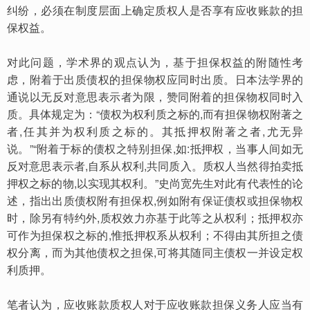
纠纷，必须在制度层面上确定质权人是否享有应收账款的担
保权益。
对此问题，学术界的观点认为，基于担保权益的附随性考
虑，附着于出质债权的担保物权应同时出质。日本法学界的
通说以无反对意思表示者为限，赞同附着的担保物权同时入
质。具体规定为：“债权为权利质之标的,而有担保物权附著之
者,任其并为权利质之标的。其抵押权附著之者,尤无异
说。”“附着于标的债权之特别担保,如:抵押权，当事人间如无
反对意思表示者,自系从权利,共同质入。质权人当然得拍卖抵
押权之标的物,以实现其权利。”史尚宽先生对此有代表性的论
述，指出出质债权附有担保权,例如附有保证债权或担保物权
时，除另有特约外,质权效力亦基于此等之从权利；抵押权亦
可作为担保权之标的,惟抵押权系从权利；不得由其所担之债
权分离，而为其他债权之担保,可将其随同主债权一并设定权
利质押。
笔者认为，应收账款质权人对于应收账款担保义务人应当有