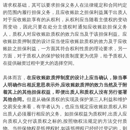
请求权基础，其可以要求担保义务人在法律规定和合同约定
的范围内履行担保义务，且应收账款之担保利益属于出质人
对于应收账款享有的从权利，从权利应当随着主债权的变动
而变动，因此只要在处分主债权时通知应收账款担保义务
人，质权人对应收账款质权的效力应当及于该担保利益。应
收账款质押制度的设计应当使应收账款质权的效力及于应收
账款之担保利益，一方面其符合权利性质的理论要求，另一
方面，对于质权人的保护较转质制度更为优异，给予质权人
在提供融资过程中更大的选择空间。
具体而言，
在应收账款质押制度的设计上应当确认，除当事
人明确作出相反意思表示外,应收账款质押的效力当然及于附
着其上的其他担保权益，即便出质人和质权人没有另行签署
其他合同。
但是从确保质权的实现及保护第三人利益和维护
交易安全来看，有学者认为，也应当规定应收账款质权人和
出质人必须履行相应的义务。如担保权益为质权时,出质人应
向质权人交付该质权之标的,按照物权法规定的方法交付质
物。当担保物权是抵押权时,如该抵押权已经经过登记的，则