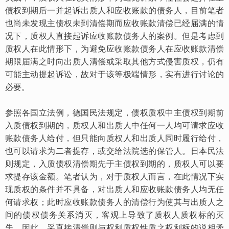
债权到期后一并起诉出质人和应收账款的债务人，目前笔者
也尚未发现主债权未到清偿期而应收账款清偿已经届满的情
况下，质权人直接起诉应收账款债务人的案例。但是考虑到
质权人在此情形下，为避免应收账款债务人在应收账款清偿
期限届满之时向出质人清偿或采取其他方式侵害质权，仍有
可能主动提起诉讼，故对于该等极端情形，实有进行讨论的
必要。
参照各国立法例，德国民法规定，债权质权中主债权到期前
入质债权到期的，质权人和出质人中任何一人均可请求应收
账款债务人给付，但只能向质权人和出质人同时履行给付，
也可以请求为二者提存，或交给法院选的保管人。日本民法
则规定，入质债权清偿期先于主债权到期的，质权人可以要
求提存该金额。笔者认为，对于质权人而言，在此情况下实
现质权的条件并不具备，对出质人和应收账款债务人均无任
何请求权；此时应收账款债务人的清偿行为使其与出质人之
间的债权债务关系消灭，客观上导致了质权人质权标的灭
失。因此，采直接清偿则与权利质权性质之权利标的说相矛