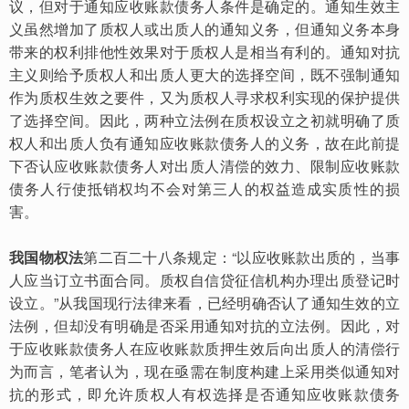
议，但对于通知应收账款债务人条件是确定的。通知生效主
义虽然增加了质权人或出质人的通知义务，但通知义务本身
带来的权利排他性效果对于质权人是相当有利的。通知对抗
主义则给予质权人和出质人更大的选择空间，既不强制通知
作为质权生效之要件，又为质权人寻求权利实现的保护提供
了选择空间。因此，两种立法例在质权设立之初就明确了质
权人和出质人负有通知应收账款债务人的义务，故在此前提
下否认应收账款债务人对出质人清偿的效力、限制应收账款
债务人行使抵销权均不会对第三人的权益造成实质性的损
害。
我国物权法
第二百二十八条规定：“以应收账款出质的，当事
人应当订立书面合同。质权自信贷征信机构办理出质登记时
设立。”
从我国现行法律来看，已经明确否认了通知生效的立
法例，但却没有明确是否采用通知对抗的立法例。因此，对
于应收账款债务人在应收账款质押生效后向出质人的清偿行
为而言，笔者认为，现在亟需在制度构建上采用类似通知对
抗的形式，即允许质权人有权选择是否通知应收账款债务