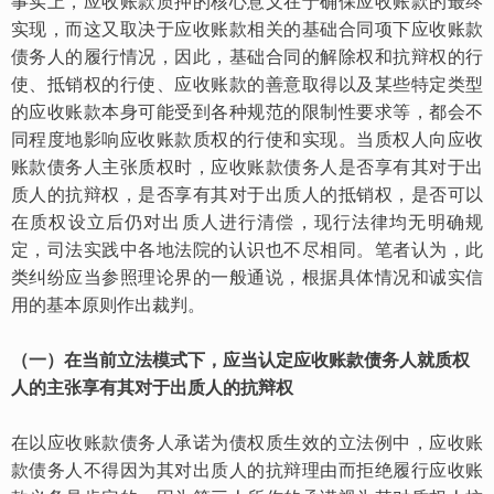
事实上，应收账款质押的核心意义在于确保应收账款的最终
实现，而这又取决于应收账款相关的基础合同项下应收账款
债务人的履行情况，因此，基础合同的解除权和抗辩权的行
使、抵销权的行使、应收账款的善意取得以及某
些特定类型
的应收账款本身可能受到各种规范的限制性要求等，都会不
同程度地影响应收账款质权的行使和实现。当质权人向应收
账款债务人主张质权时，应收账款债务人是否享有其对于出
质人的抗辩权，是否享有其对于出质人的抵销权，是否可以
在质权设立后仍对出质人进行清偿，现行法律均无明确规
定，司法实践中各地法院的认识也不尽相同。笔者认为，此
类纠纷应当参照理论界的一般通说，根据具体情况和诚实信
用的基本原则作出裁判。
（一）在当前立法模式下，应当认定应收账款债务人就质权
人的主张享有其对于出质人的抗辩权
在以应收账款债务人承诺为债权质生效的立法例中，应收账
款债务人不得因为其对出质人的抗辩理由而拒绝履行应收账