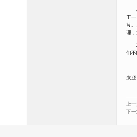
其实
工一
算。
理，
就此
们不
来源
上一
下一