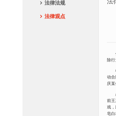
法
法律法规
法律观点
公司
除行
根据
动合
庆某
虽然
前王
戏，
皂白