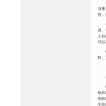
在德
当事
然，
在俄
原、
人自
可以
电子
料，
在电
电子
标的
间的
不拒