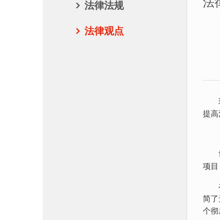
法
法律法规
法律观点
现代
提高
世界
项目
在美
简了
个彻