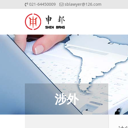
021-64450009
sblawyer@126.com
涉外