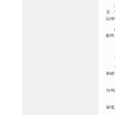
20
月，
以传
此后
邮件
各国
英国
和研
19
与书
19
审理