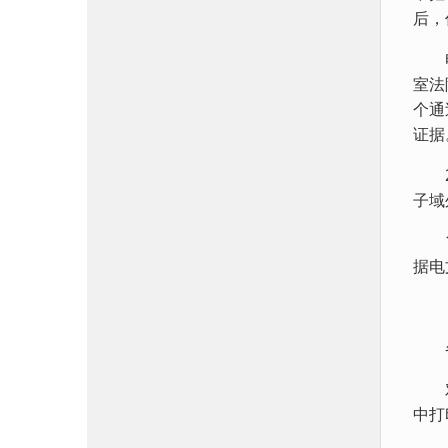
后，
电子
室法
个通
证据
20
子域
19
据电
各国
对电
中打