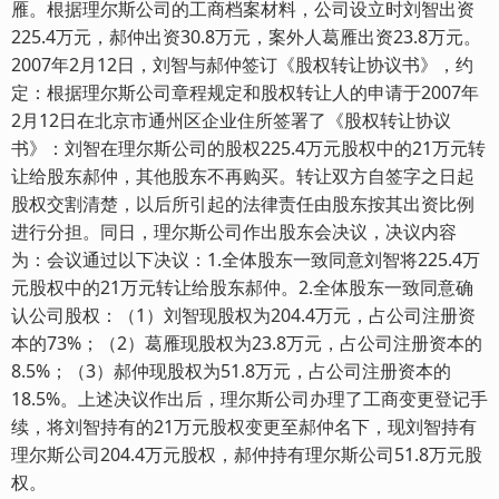
雁。根据理尔斯公司的工商档案材料，公司设立时刘智出资
225.4万元，郝仲出资30.8万元，案外人葛雁出资23.8万元。
2007年2月12日，刘智与郝仲签订《股权转让协议书》，约
定：根据理尔斯公司章程规定和股权转让人的申请于2007年
2月12日在北京市通州区企业住所签署了《股权转让协议
书》：刘智在理尔斯公司的股权225.4万元股权中的21万元转
让给股东郝仲，其他股东不再购买。转让双方自签字之日起
股权交割清楚，以后所引起的法律责任由股东按其出资比例
进行分担。同日，理尔斯公司作出股东会决议，决议内容
为：会议通过以下决议：1.全体股东一致同意刘智将225.4万
元股权中的21万元转让给股东郝仲。2.全体股东一致同意确
认公司股权：（1）刘智现股权为204.4万元，占公司注册资
本的73%；（2）葛雁现股权为23.8万元，占公司注册资本的
8.5%；（3）郝仲现股权为51.8万元，占公司注册资本的
18.5%。上述决议作出后，理尔斯公司办理了工商变更登记手
续，将刘智持有的21万元股权变更至郝仲名下，现刘智持有
理尔斯公司204.4万元股权，郝仲持有理尔斯公司51.8万元股
权。