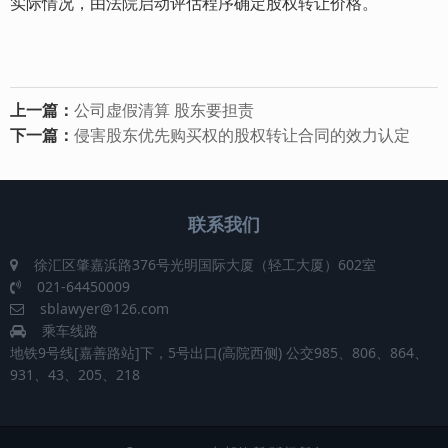
实际情况，由法院启动评估程序确定股权转让价格。
上一篇：
公司虚假清算 股东要担责
下一篇：
侵害股东优先购买权的股权转让合同的效力认定
联系我们
徐汇区肇嘉浜路376号光明国际大厦（轻工大厦）602室
021-64450009
sblawyer@126.com
乘车线路
地铁9号线[嘉善路站]下，5号出口(高院西侧) 公交985、806、864、
931、43、205、218