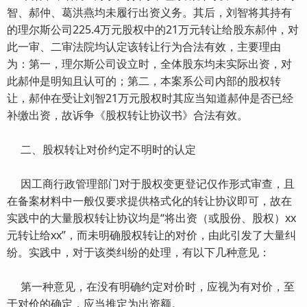
智、郝仲、葛洪燕均未履行出资义务。其后，刘智将其持有
的理尔斯公司225.4万元股权中的21万元转让给股东郝仲，对
此一审、二审法院均认定该转让行为合法有效，主要理由
为：第一，理尔斯公司设立时，全体股东均未实际出资，对
此郝仲是明知且认可的；第二，本案系公司内部的股权转
让，郝仲在受让刘智21万元股权时其应当知道郝仲是否已经
补缴出资，故诉争《股权转让协议书》合法有效。
二、股权转让对价约定不明时的认定
因工商行政管理部门对于股权变更登记仅作形式审查，且
在备案材料中一般仅要求提供格式化的转让协议即可，故在
实践中的大量股权转让协议均是“将出资（或股份、股权）xx
元转让给xx”，而未明确股权转让的对价，由此引发了大量纠
纷。实践中，对于该类纠纷的处理，有以下几种意见：
第一种意见，在没有明确约定对价时，应视为有对价，至
于对价的确定，应当推定为出资额。