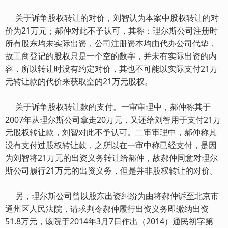
关于诉争股权转让的对价，刘智认为本案中股权转让的对
价为21万元；郝仲对此不予认可，其称：理尔斯公司注册时
所有股东均未实际出资，公司注册资本均由代办公司代垫，
故工商登记的股权只是一个空的数字，并未有实际出资的内
容，所以转让时没有约定对价，其也不可能以实际支付21万
元转让款的代价来获取空的21万元股权。
关于诉争股权转让款的支付。一审审理中，郝仲称其于
2007年从理尔斯公司拿走20万元，又还给刘智用于支付21万
元股权转让款，刘智对此不予认可。二审审理中，郝仲称其
没有支付过股权转让款，之所以在一审中称已经支付，是因
为刘智将21万元的出资义务转让给郝仲，故郝仲同意对理尔
斯公司履行21万元的出资义务，但是并非股权转让的对价。
另，理尔斯公司曾以股东出资纠纷为由将郝仲诉至北京市
通州区人民法院，请求判令郝仲履行出资义务即缴纳出资
51.8万元，该院于2014年3月7日作出（2014）通民初字第