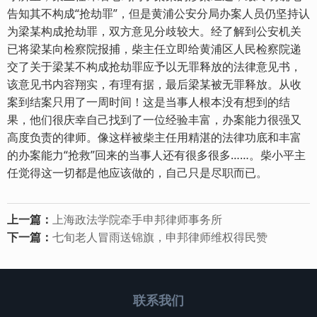
告知其不构成“抢劫罪”，但是黄浦公安分局办案人员仍坚持认
为梁某构成抢劫罪，双方意见分歧较大。经了解到公安机关
已将梁某向检察院报捕，柴主任立即给黄浦区人民检察院递
交了关于梁某不构成抢劫罪应予以无罪释放的法律意见书，
该意见书内容翔实，有理有据，最后梁某被无罪释放。从收
案到结案只用了一周时间！这是当事人根本没有想到的结
果，他们很庆幸自己找到了一位经验丰富，办案能力很强又
高度负责的律师。像这样被柴主任用精湛的法律功底和丰富
的办案能力“抢救”回来的当事人还有很多很多……。柴小平主
任觉得这一切都是他应该做的，自己只是尽职而已。
上一篇：
上海政法学院牵手申邦律师事务所
下一篇：
七旬老人冒雨送锦旗，申邦律师维权得民赞
联系我们