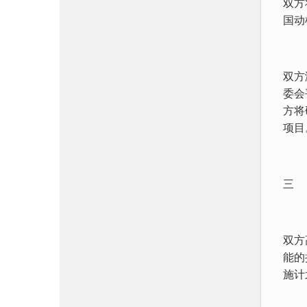
双方
国动
双方
委会
方将
项目
三
双方
能的
施计