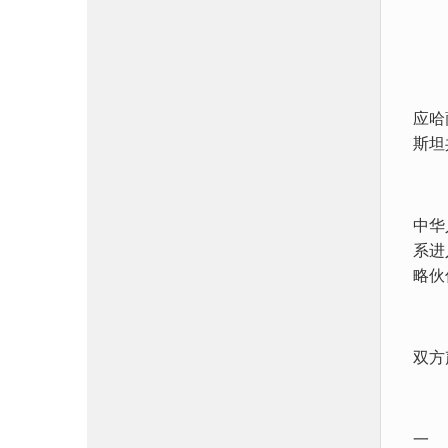
应哈
斯坦
中华
系进
略伙
双方
一