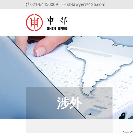
021-64450009
sblawyer@126.com
涉外