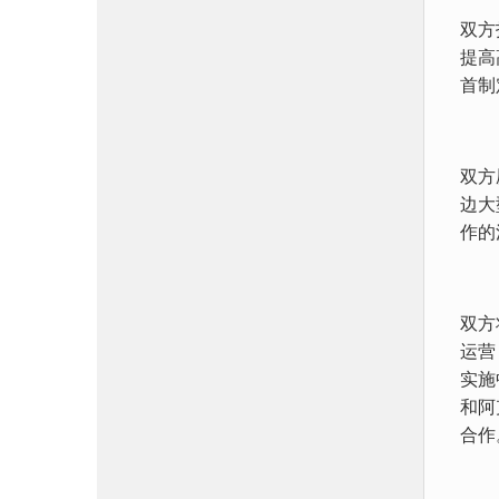
双方
提高
首制
双方
边大
作的
双方
运营
实施
和阿
合作