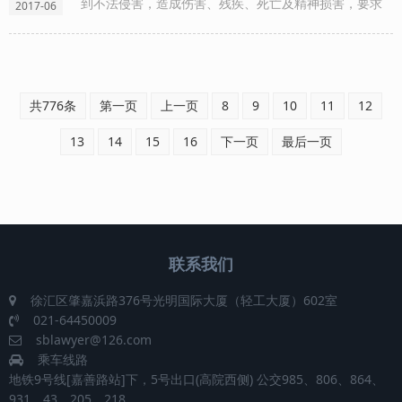
到不法侵害，造成伤害、残疾、死亡及精神损害，要求
2017-06
赔偿义务人以财产进行赔偿的侵权法律制度。人身损害
赔偿的权利主体是自然人，客体是身体健康权或生命
权，赔偿的......
共776条
第一页
上一页
8
9
10
11
12
13
14
15
16
下一页
最后一页
联系我们
徐汇区肇嘉浜路376号光明国际大厦（轻工大厦）602室
021-64450009
sblawyer@126.com
乘车线路
地铁9号线[嘉善路站]下，5号出口(高院西侧) 公交985、806、864、
931、43、205、218