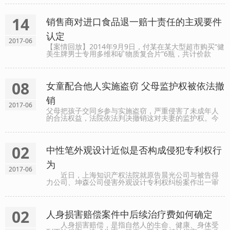
感情可言。在这种情况下，我向法院提起了离婚诉讼。
丈夫闻......
14
销售商对进口食品退一赔十责任的主观要件
认定
2017-06
【案情回放】2014年9月9日，付某在某大型超市购买“健
美生牌男士专用多维和矿物质复合片”6瓶，共计价款
1782元。涉案产品的配料包括：β-胡萝卜素、维生素
A、E、B1、B6、B12、D3、泛酸、叶酸、牛磺酸、螯合
碳酸钙、......
08
女童配合他人实施盗窃 父母监护权被依法撤
销
2017-06
父母把孩子交同乡参与实施盗窃，严重侵害了未成年人
的合法权益，法院依法判决撤销这对夫妻的监护权。今
天下午，安徽省蚌埠市蚌山区人民法院对一起申请撤销
父母监护权案件依法宣判。法院经审理查明，2016年6月
20日，......
02
中性笔外观设计近似是否构成侵犯专利权行
为
2017-06
近日，上海知识产权法院就原告晨光公司与被告得
力公司、坤森公司侵害外观设计专利权纠纷案作出一审
判决，判令被告得力公司、坤森公司立即停止侵犯晨光
公司外观设计专利权的行为，得力公司赔偿晨光公司经
济损失及......
02
人身损害赔偿案件中后续治疗费如何确定
人身损害赔偿，是指自然人的生命、健康、身体受