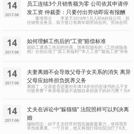
14
员工连续3个月销售额为零 公司依其申请停
发工资 仲裁委：只要付出劳动即应有报酬
2017-06
案情简介 李某于2016年1月入职A科技公司，担
任销售业务员，双方签订有两年期劳动合同。劳动合同
约定李某的月工资标准为：基本工资（北京市最低工资
标准）+销售提成。提成的计提方式为员工本人当月完成
销售额......
14
如何理解工伤后的“工资”赔偿标准
就职工遭遇工伤后的待遇，国务院颁布的《工伤保险条
例》分别出现了“原工资福利”“本人工资”“最低工资”等有
2017-06
关“工资”的不同表述。其中，差别何在？对于停工留薪待
遇，应是工资总额加上福利。2016年9月19日，肖......
14
夫妻离婚不会导致父母子女关系的消失 离异
父母应始终担负抚养义务
2017-06
离婚了，父亲是否还要向年满18岁但仍在读书的儿子支
付抚养费？单亲母亲该不该独自承担孩子的补习费？为4
岁幼童的演艺前途支付巨额“包装宣传费”后能否让前夫承
担一半？近日，北京市第三中级人民法院法官结合相关
案......
14
丈夫在诉讼中“躲猫猫” 法院照样可以判决离
婚
2017-06
编辑同志：由于丈夫经常对我实施家庭暴力，使得我常
常伤痕累累。一个月前，他又将我打得住院治疗了6天。
至此，我对自己婚姻已经心灰意冷，对丈夫也没有任何