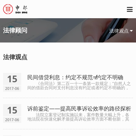
法律顾问
法律观点
法律观点
15
民间借贷利息：约定不规范≠约定不明确
《合同法》第二百一十一条第一款规定：“自然人之
间的借款合同对支付利息没有约定或者约定不明确的，
2017-06
视为不支付利息”；《民间借贷规定》第二十五第二款
（前段）规定：“自然人之间借贷对利息约定不明，出借
人主......
15
诉前鉴定——提高民事诉讼效率的路径探析
法院立案登记制实施以来，案件数量大幅上升，各
地法院在快速化解矛盾提高诉讼效率方面不断创新，其
2017-06
中，部分法院主导的诉前鉴定在提高诉讼质效上取得了
良好效果，本文试从民事诉讼的视角进行探析。
一、法院主......